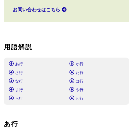
お問い合わせはこちら
用語解説
あ行
か行
さ行
た行
な行
は行
ま行
や行
ら行
わ行
あ行