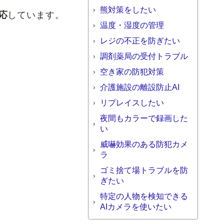
熊対策をしたい
応
しています。
温度・湿度の管理
レジの不正を防ぎたい
調剤薬局の受付トラブル
空き家の防犯対策
介護施設の離設防止AI
リプレイスしたい
夜間もカラーで録画した
い
威嚇効果のある防犯カメ
ラ
ゴミ捨て場トラブルを防
ぎたい
特定の人物を検知できる
AIカメラを使いたい