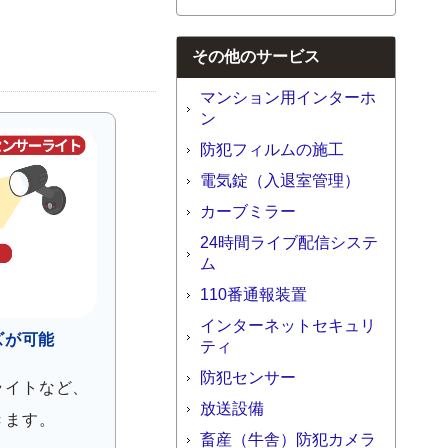
その他のサービス
マンション用インターホ
ン
防犯フィルムの施工
電気錠（入退室管理）
カーブミラー
24時間ライブ配信システ
ム
110番通報装置
インターネットセキュリ
ズが可能
ティ
防犯センサー
ライトなど、
放送設備
きます。
畜産（牛舎）防犯カメラ