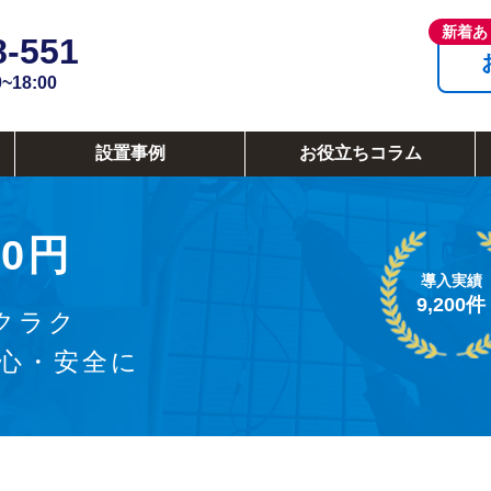
8-551
18:00
設置事例
お役立ちコラム
0円
導入実績
9,200件
クラク
安心・安全に