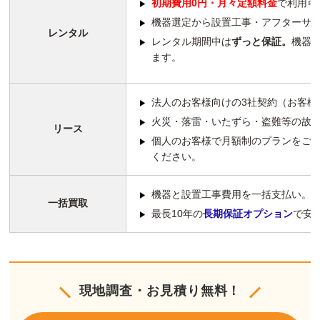
初期費用0円・月々定額料金
で利用可
機器選定から設置工事・アフターサ
レンタル
レンタル期間中は
ずっと保証。
機器
ます。
法人のお客様向けの3社契約（お客様
火災・落雷・いたずら・盗難等の故
リース
個人のお客様で月額制のプランをご
ください。
機器と設置工事費用を一括支払い。
一括買取
最長10年の
長期保証オプション
で安
現地調査・お見積り無料！