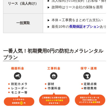
法人様向けの3社契約（お客様・弊社
リース（法人向け）
故障時はリース会社の保険を適用
本体＋工事費をまとめてお支払い
一括買取
最長10年の
長期保証オプション
あり
一番人気！初期費用0円の防犯カメラレンタル
プラン