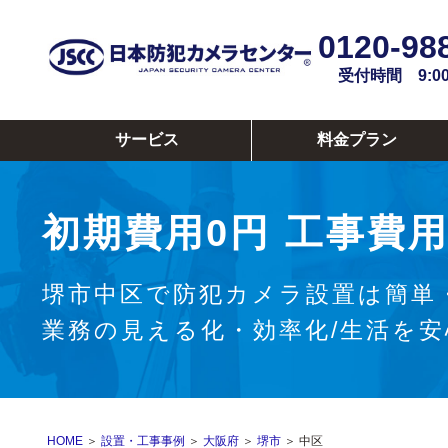
0120-98
受付時間 9:00~
サービス
料金プラン
初期費用0円
工事費用
堺市中区で防犯カメラ設置は簡単
業務の見える化・効率化/生活を
HOME
＞
設置・工事事例
＞
大阪府
＞
堺市
＞ 中区