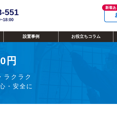
8-551
18:00
設置事例
お役立ちコラム
0円
・ラクラク
安心・安全に