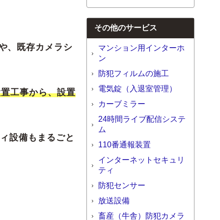
その他のサービス
や、既存カメラシ
マンション用インターホ
ン
防犯フィルムの施工
電気錠（入退室管理）
設置工事から、設置
カーブミラー
24時間ライブ配信システ
ム
ティ設備もまるごと
110番通報装置
インターネットセキュリ
ティ
防犯センサー
放送設備
畜産（牛舎）防犯カメラ