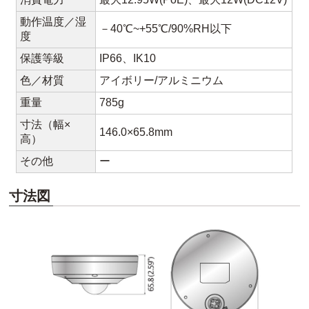
動作温度／湿
－40℃~+55℃/90%RH以下
度
保護等級
IP66、IK10
色／材質
アイボリー/アルミニウム
重量
785g
寸法（幅×
146.0×65.8mm
高）
その他
ー
寸法図