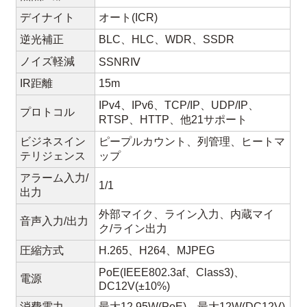
デイナイト
オート(ICR)
逆光補正
BLC、HLC、WDR、SSDR
ノイズ軽減
SSNRⅣ
IR距離
15m
IPv4、IPv6、TCP/IP、UDP/IP、
プロトコル
RTSP、HTTP、他21サポート
ビジネスイン
ピープルカウント、列管理、ヒートマ
テリジェンス
ップ
アラーム入力/
1/1
出力
外部マイク、ライン入力、内蔵マイ
音声入力/出力
ク/ライン出力
圧縮方式
H.265、H264、MJPEG
PoE(IEEE802.3af、Class3)、
電源
DC12V(±10%)
消費電力
最大12.95W(PoE)、最大12W(DC12V)