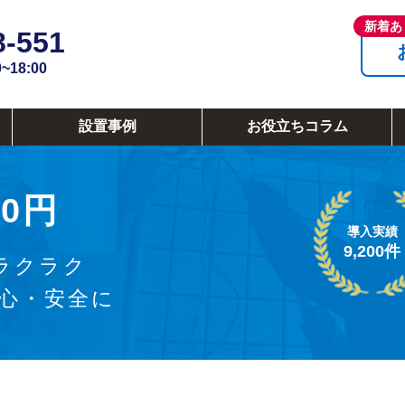
8-551
18:00
設置事例
お役立ちコラム
0円
導入実績
9,200件
ラクラク
安心・安全に