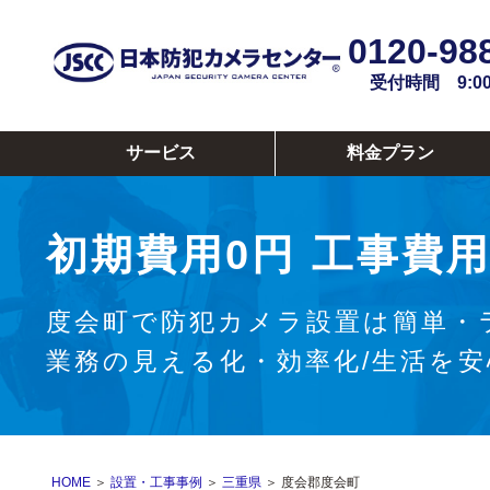
0120-98
受付時間 9:00~
サービス
料金プラン
初期費用0円
工事費用
度会町で防犯カメラ設置は簡単・
業務の見える化・効率化/生活を
HOME
＞
設置・工事事例
＞
三重県
＞ 度会郡度会町