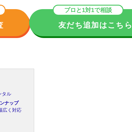
プロと1対1で相談
査
友だち追加はこち
ンタル
ンナップ
幅広く対応