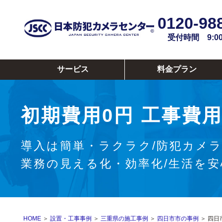
0120-98
受付時間 9:00~
サービス
料金プラン
初期費用0円
工事費用
導入は簡単・ラクラク/防犯カメ
業務の見える化・効率化/生活を
HOME
＞
設置・工事事例
＞
三重県の施工事例
＞
四日市市の事例
＞ 四日