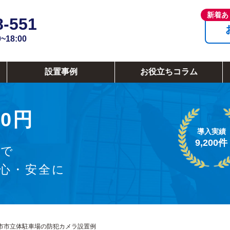
8-551
18:00
設置事例
お役立ちコラム
0円
導入実績
9,200件
ラで
安心・安全に
市市立体駐車場の防犯カメラ設置例