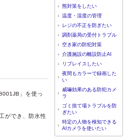
熊対策をしたい
温度・湿度の管理
レジの不正を防ぎたい
調剤薬局の受付トラブル
空き家の防犯対策
介護施設の離設防止AI
リプレイスしたい
夜間もカラーで録画した
い
威嚇効果のある防犯カメ
001JB」を使っ
ラ
ゴミ捨て場トラブルを防
ぎたい
工ができ、防水性
特定の人物を検知できる
AIカメラを使いたい