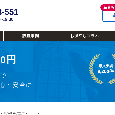
8-551
18:00
設置事例
お役立ちコラム
0円
導入実績
9,200件
ラで
安心・安全に
3Q 200万画素小型バレットカメラ