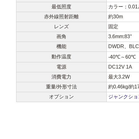
最低照度
カラー：0.0
赤外線照射距離
約30m
レンズ
固定
画角
3.6mm:83°
機能
DWDR、BLC
動作温度
-40℃～60℃
電源
DC12V 1A
消費電力
最大3.2W
重量/外形寸法
約0.46kg/約17
オプション
ジャンクションボ