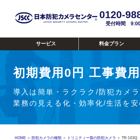
0120-98
受付時間 9:00~
サービス
料金プラン
初期費用0円
工事費用
導入は簡単・ラクラク/防犯カメ
業務の見える化・効率化/生活を
HOME
＞
防犯カメラの種類
＞
トリニティー製の防犯カメラ
＞ TR-10