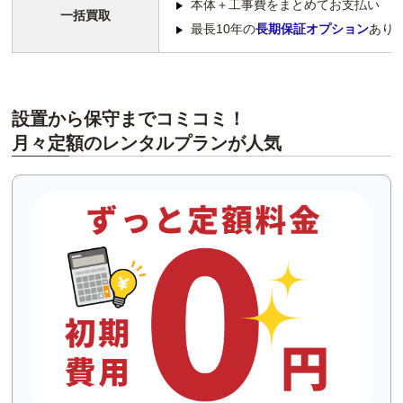
本体＋工事費をまとめてお支払い
一括買取
最長10年の
長期保証オプション
あり
設置から保守までコミコミ！
月々定額のレンタルプランが人気