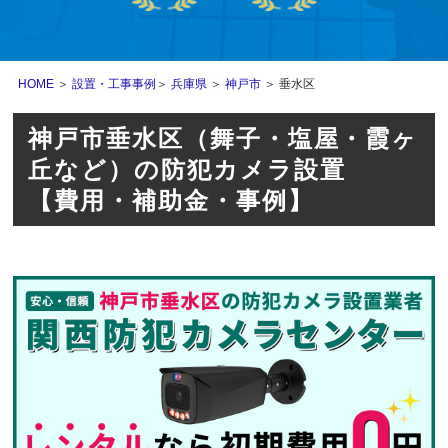
HOME
＞
設置・工事事例
＞
兵庫県
＞
神戸市
＞ 垂水区
神戸市垂水区（舞子・塩屋・霞ヶ
丘など）の防犯カメラ設置
【費用・補助金・事例】