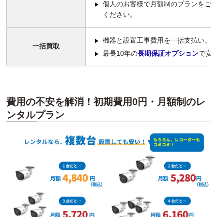
個人のお客様で月額制のプランをご
ください。
機器と設置工事費用を一括支払い。
一括買取
最長10年の
長期保証オプション
で安
費用の不安を解消！初期費用0円・月額制のレ
ンタルプラン