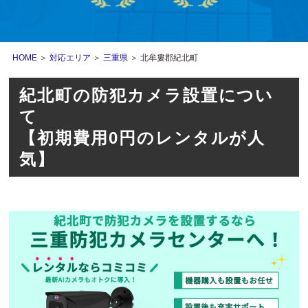
HOME
＞
対応エリア
＞
三重県
＞ 北牟婁郡紀北町
紀北町の防犯カメラ設置につい
て
【初期費用0円のレンタルが人
気】