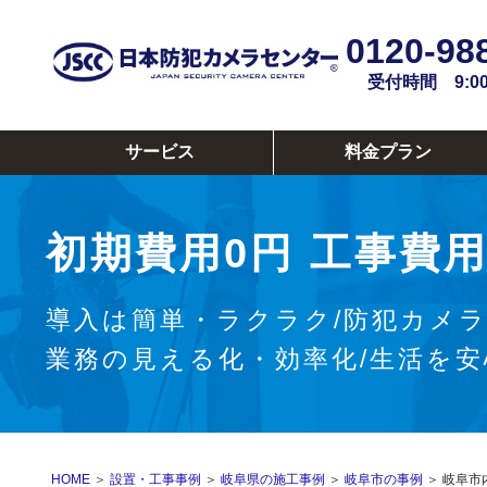
0120-98
受付時間 9:00~
サービス
料金プラン
初期費用0円
工事費用
導入は簡単・ラクラク/防犯カメ
業務の見える化・効率化/生活を
HOME
＞
設置・工事事例
＞
岐阜県の施工事例
＞
岐阜市の事例
＞ 岐阜市