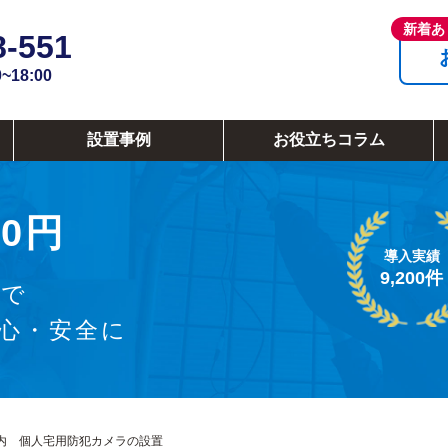
8-551
18:00
設置事例
お役立ちコラム
0円
導入実績
9,200件
ラで
安心・安全に
内 個人宅用防犯カメラの設置