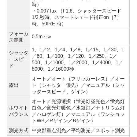
時）
・0.007 lux （F1.6、シャッタースピード
1/2 秒時、スマートシェード補正on［7］
時、50IRE 時）
フォーカ
0.5m～∞
ス範囲
1、1／2、1／4、1／8、1／15、1／30、1
シャッタ
／60、1／100、1／120、1／250、1／
ースピー
500、1／1000、1／2000、1／4000、1／
ド
8000、1／16000秒
オート／オート（フリッカーレス）／オー
露出
ト（シャッター優先）／マニュアル（シャ
ッタースピード、ゲイン）
オート／光源選択（蛍光灯昼光色／蛍光灯
ホワイト
白色／蛍光灯暖色／水銀灯／ナトリウム灯
バランス
／ハロゲン灯）／マニュアル（ワンショッ
トWB／Rゲイン／Bゲイン）
測光方式
中央部重点測光／平均測光／スポット測光