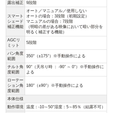
露出補正
9段階
オート／マニュアル／使用しない
スマート
オートの場合：3段階（初期設定）
シェード
マニュアルの場合：7段階
補正機能
（明暗の差がある映像において暗い部分を
明るく補正する機能）
AGCリ
5段階
ミット
パン角度
350°（±175°）※手動操作による
範囲
チルト角
90°（天吊り時 ： -90° ～ 0°）※手動操作に
度範囲
よる
ローテー
ション角
180°（±90°）※手動操作による
度範囲
本体仕様
動作環境
温度：-10～50°湿度：5～85％（結露不可）