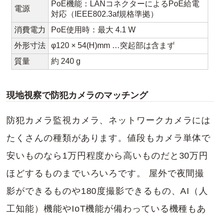
PoE機能：LANコネクターによるPoE給電
電源
対応（IEEE802.3af規格準拠）
消費電力
PoE使用時：最大 4.1 W
外形寸法
φ120 × 54(H)mm …突起部は含まず
質量
約 240 g
現地視察で防犯カメラのマッチング
防犯カメラ監視カメラ、ネットワークカメラには
たくさんの種類があります。値段もカメラ単体で
安いものなら1万円程度から高いものだと30万円
ほどするものまでいろいろです。 屋外で夜間撮
影ができるものや180度撮影できるもの、AI（人
工知能）機能やIoT機能が備わっている機種もあ