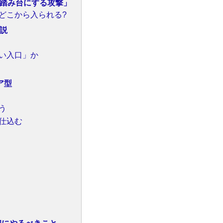
踏み台にする攻撃」
どこから入られる?
説
い入口」か
ア型
う
仕込む