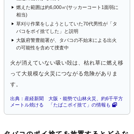
燃えた範囲は約6,000㎡(サッカーコート1面弱に
相当)
草刈り作業をしようとしていた70代男性が「タ
バコをポイ捨てした」と説明
大阪府警豊能署が、タバコの不始末による出火
の可能性を含めて捜査中
火が消えていない吸い殻は、枯れ草に燃え移
って大規模な火災につながる危険がありま
す。
出典：産経新聞 大阪・能勢で山林火災、約6千平方
メートル焼ける 「たばこポイ捨て」の情報も
タバコのポイ捨てを放置するとどうな