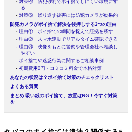
対策④ 防犯砂利でポイ捨てしにくい環境にす
る
対策⑤ 繰り返す被害には防犯カメラが効果的
防犯カメラがポイ捨て解決を後押しする3つの理由
理由① ポイ捨ての瞬間を捉えて証拠を残す
理由② スマホ連動でリアルタイム確認できる
理由③ 映像をもとに警察や管理会社へ相談し
やすい
ポイ捨てや迷惑行為に関するご相談事例
初期費用0円・コミコミ料金で本格対策
あなたの状況は？ポイ捨て対策のチェックリスト
よくある質問
まとめ 吸い殻のポイ捨て、放置はNG！今すぐ対策
を
タバコのポイ捨ては違法？関係する5