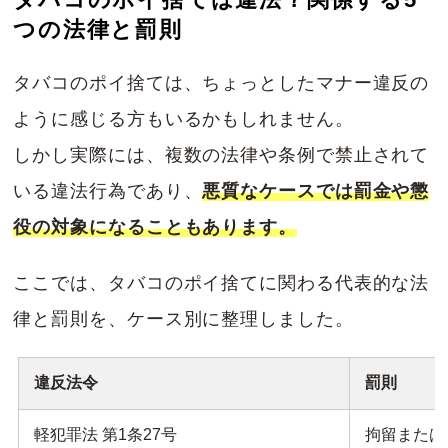
つの法律と罰則
タバコのポイ捨ては、ちょっとしたマナー違反の
ように感じる方もいるかもしれません。
しかし実際には、複数の法律や条例で禁止されて
いる違法行為であり、
悪質なケースでは罰金や懲
役の対象になることもあります。
ここでは、タバコのポイ捨てに関わる代表的な法
律と罰則を、ケース別に整理しました。
違反法令
罰則
軽犯罪法 第1条27号
拘留または