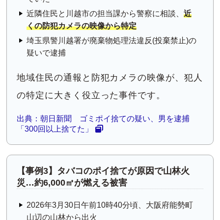
近隣住民と川越市の担当課から警察に相談、
近
くの防犯カメラの映像から特定
埼玉県警川越署が廃棄物処理法違反(投棄禁止)の
疑いで逮捕
地域住民の通報と防犯カメラの映像が、犯人
の特定に大きく役立った事件です。
出典：朝日新聞 ゴミポイ捨ての疑い、男を逮捕
「300回以上捨てた」
【事例3】タバコのポイ捨てが原因で山林火
災…約6,000㎡が燃える被害
2026年3月30日午前10時40分頃、大阪府能勢町
山辺の山林から出火