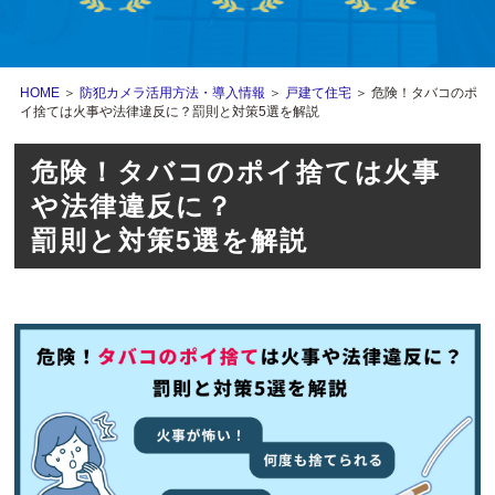
HOME
＞
防犯カメラ活用方法・導入情報
＞
戸建て住宅
＞ 危険！タバコのポ
イ捨ては火事や法律違反に？罰則と対策5選を解説
危険！タバコのポイ捨ては火事
や法律違反に？
罰則と対策5選を解説