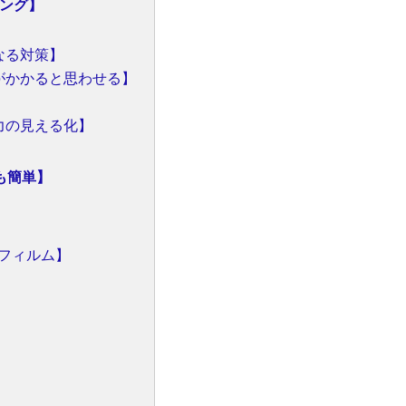
ング】
なる対策】
がかかると思わせる】
】
力の見える化】
も簡単】
フィルム】