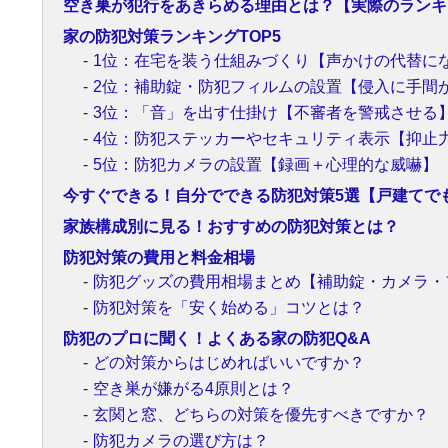
空き巣が犯行をあきらめる理由とは？【実際のランキ
家の防犯対策ランキングTOP5
1位：在宅を装う仕組みづくり【声かけの代替に
2位：補助錠・防犯フィルムの設置【侵入に手間
3位：「音」を出す仕掛け【不審者を警戒させる
4位：防犯ステッカーやセキュリティ表示【抑止
5位：防犯カメラの設置【録画＋心理的な威嚇】
今すぐできる！自分でできる防犯対策5選【戸建てで
家族構成別に見る！おすすめの防犯対策とは？
防犯対策の費用と料金相場
防犯グッズの費用相場まとめ【補助錠・カメラ・
防犯対策を「安く始める」コツとは？
防犯のプロに聞く！よくある家の防犯Q&A
どの対策からはじめればいいですか？
空き巣が嫌がる4原則とは？
玄関と窓、どちらの対策を優先すべきですか？
防犯カメラの選び方は？