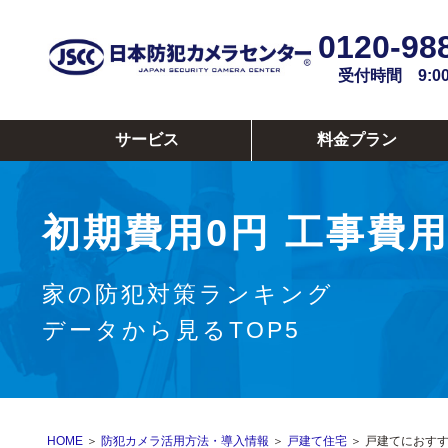
0120-98
受付時間 9:00~
サービス
料金プラン
初期費用0円
工事費用
家の防犯対策ランキング
データから見るTOP5
HOME
＞
防犯カメラ活用方法・導入情報
＞
戸建て住宅
＞ 戸建てにおす