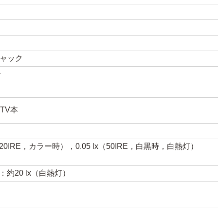
ジャック
子
TV本
lx（20IRE，カラー時），0.05 lx（50IRE，白黒時，白熱灯）
約20 lx（白熱灯）