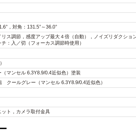
.6°，対角：131.5°～36.0°
イリス調節，感度アップ最大４倍（自動），ノイズリダクショ
ッチ：入／切（フォーカス調節時使用）
と）
セル 6.3Y8.9/0.4近似色）塗装
ールグレー（マンセル 6.3Y8.9/0.4近似色）
ニット，カメラ取付金具
ー