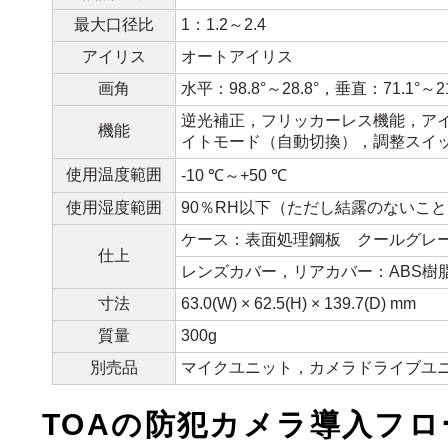
最大口径比
1：1.2～2.4
アイリス
オートアイリス
画角
水平：98.8°～28.8°，垂直：71.1°～21
逆光補正，フリッカーレス機能，ア
機能
イトモード（自動切換），調整スイ
使用温度範囲
-10 ℃～+50 ℃
使用湿度範囲
90％RH以下（ただし結露のないこ
ケース：表面処理鋼板 クールグレー（マン
仕上
レンズカバー，リアカバー：ABS樹脂 ク
寸法
63.0(W) × 62.5(H) × 139.7(D) mm
質量
300g
別売品
マイクユニット，カメラドライブユ
TOAの防犯カメラ導入フロ