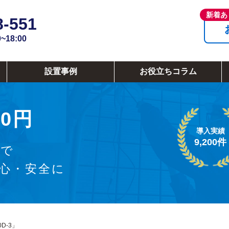
8-551
18:00
設置事例
お役立ちコラム
0円
導入実績
9,200件
ラで
安心・安全に
D-3」