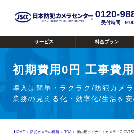
0120-98
受付時間 9:00~
サービス
料金プラン
初期費用0円
工事費用
導入は簡単・ラクラク/防犯カメ
業務の見える化・効率化/生活を
HOME
＞
防犯カメラの種類
＞
TOA
＞ 屋内用デイナイトカメラ「C-CV150