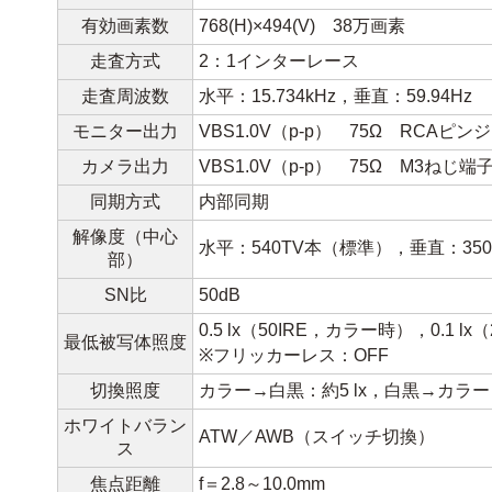
有効画素数
768(H)×494(V) 38万画素
走査方式
2：1インターレース
走査周波数
水平：15.734kHz，垂直：59.94Hz
モニター出力
VBS1.0V（p-p） 75Ω RCAピン
カメラ出力
VBS1.0V（p-p） 75Ω M3ねじ端
同期方式
内部同期
解像度（中心
水平：540TV本（標準），垂直：350
部）
SN比
50dB
0.5 lx（50IRE，カラー時），0.1 
最低被写体照度
※フリッカーレス：OFF
切換照度
カラー→白黒：約5 lx，白黒→カラー：
ホワイトバラン
ATW／AWB（スイッチ切換）
ス
焦点距離
f＝2.8～10.0mm