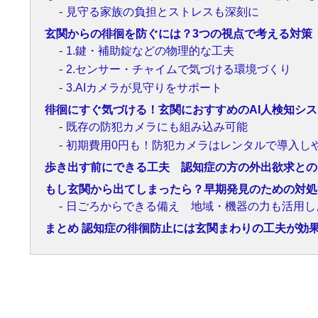
見守る家族の負担とストレスも深刻に
玄関からの徘徊を防ぐには？3つの視点で考える対策
1.鍵・補助錠などの物理的な工夫
2.センサー・チャイムで気づける環境づくり
3.AIカメラが見守りをサポート
徘徊にすぐ気づける！玄関におすすめのAI人検知シ
既存の防犯カメラにも組み込み可能
初期費用0円も！防犯カメラはレンタルで導入し
歩き出す前にできる工夫 認知症の方の外出欲求との
もし玄関から出てしまったら？早期発見のための対処
日ごろからできる備え 地域・機器の力も活用し
まとめ 認知症の徘徊防止には玄関まわりの工夫が効