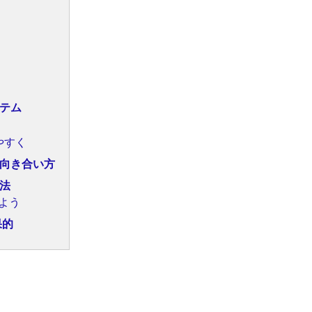
ステム
やすく
向き合い方
法
よう
果的