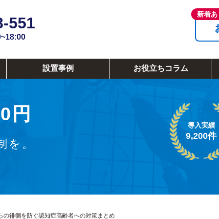
8-551
18:00
設置事例
お役立ちコラム
0円
導入実績
9,200件
制を。
らの徘徊を防ぐ認知症高齢者への対策まとめ