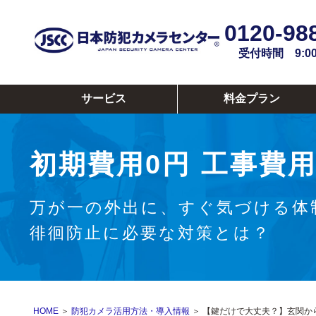
0120-98
受付時間 9:00~
サービス
料金プラン
初期費用0円
工事費用
万が一の外出に、すぐ気づける体
徘徊防止に必要な対策とは？
HOME
＞
防犯カメラ活用方法・導入情報
＞ 【鍵だけで大丈夫？】玄関か