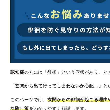
認知症
の方には「徘徊」という症状があり、と
「玄関から出て行ってしまわないか心配…」
と
このページでは、
玄関からの徘徊
が起こる理由
な防止策
をわかりやすく解説します。