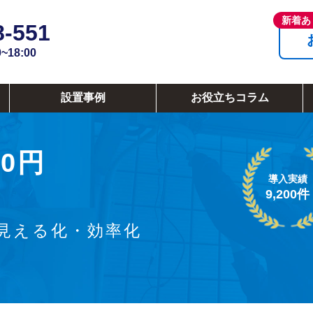
8-551
18:00
設置事例
お役立ちコラム
0円
導入実績
9,200件
見える化・効率化