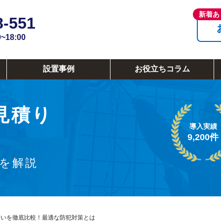
8-551
18:00
設置事例
お役立ちコラム
見積り
導入実績
9,200件
を解説
違いを徹底比較！最適な防犯対策とは